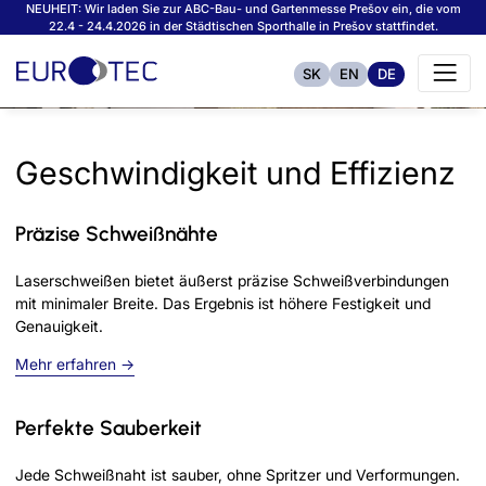
NEUHEIT: Wir laden Sie zur ABC-Bau- und Gartenmesse Prešov ein, die vom
22.4 - 24.4.2026 in der Städtischen Sporthalle in Prešov stattfindet.
SK
EN
DE
Geschwindigkeit und Effizienz
Präzise Schweißnähte
Laserschweißen bietet äußerst präzise Schweißverbindungen
mit minimaler Breite. Das Ergebnis ist höhere Festigkeit und
Genauigkeit.
Mehr erfahren →
Perfekte Sauberkeit
Jede Schweißnaht ist sauber, ohne Spritzer und Verformungen.