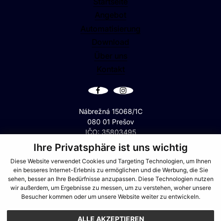
Startseite
Angebot
Automatisierung
Download
Über uns
Kontakt
Nábrežná 15068/1C
080 01 Prešov
IČO: 35803495
IČ DPH: SK2021556900
Ihre Privatsphäre ist uns wichtig
Diese Website verwendet Cookies und Targeting Technologien, um Ihnen
GPS: +49°6'13.58", +21°5'58.44"
ein besseres Internet-Erlebnis zu ermöglichen und die Werbung, die Sie
sehen, besser an Ihre Bedürfnisse anzupassen. Diese Technologien nutzen
+421 (0)944 288 879
wir außerdem, um Ergebnisse zu messen, um zu verstehen, woher unsere
office@eurotec.sk
Besucher kommen oder um unsere Website weiter zu entwickeln.
GDPR
Cookies
ALLE AKZEPTIEREN