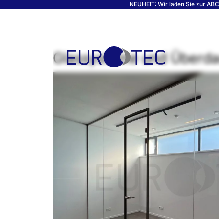
NEUHEIT: Wir laden Sie zur ABC-
Glassysteme und Überd