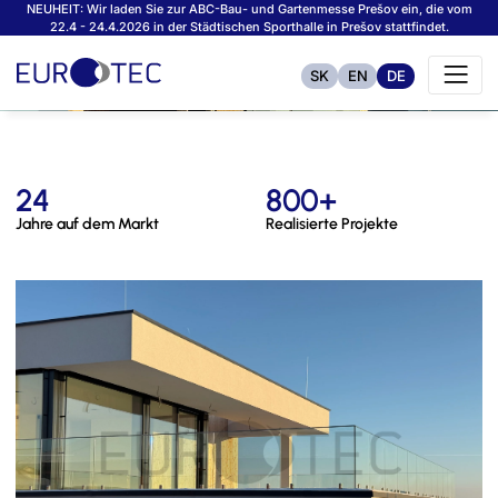
NEUHEIT: Wir laden Sie zur ABC-Bau- und Gartenmesse Prešov ein, die vom
22.4 - 24.4.2026 in der Städtischen Sporthalle in Prešov stattfindet.
SK
EN
DE
24
800+
Jahre auf dem Markt
Realisierte Projekte