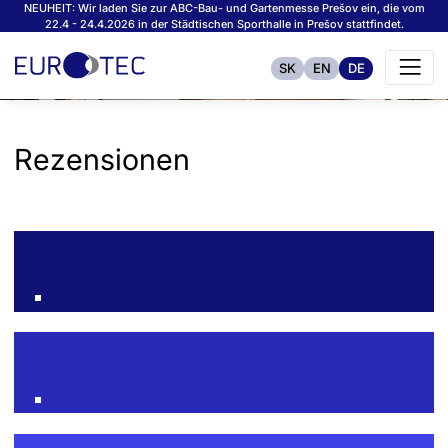
NEUHEIT: Wir laden Sie zur ABC-Bau- und Gartenmesse Prešov ein, die vom
22.4 - 24.4.2026 in der Städtischen Sporthalle in Prešov stattfindet.
SK
EN
DE
Rezensionen