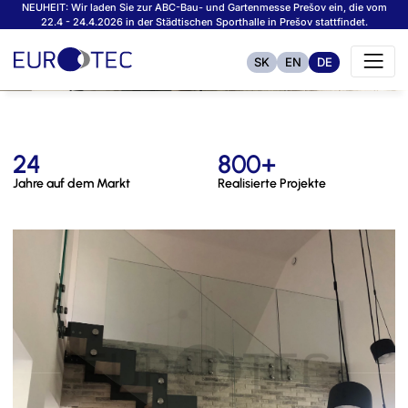
NEUHEIT: Wir laden Sie zur ABC-Bau- und Gartenmesse Prešov ein, die vom
22.4 - 24.4.2026 in der Städtischen Sporthalle in Prešov stattfindet.
SK
EN
DE
24
800+
Jahre auf dem Markt
Realisierte Projekte