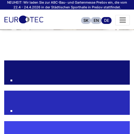
NEUHEIT: Wir laden Sie zur ABC-Bau- und Gartenmesse Prešov ein, die vom
22.4 - 24.4.2026 in der Städtischen Sporthalle in Prešov stattfindet.
SK
EN
DE