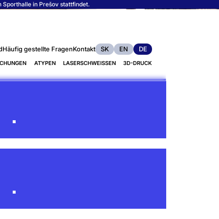
porthalle in Prešov stattfindet.
d
Häufig gestellte Fragen
Kontakt
SK
EN
DE
ACHUNGEN
ATYPEN
LASERSCHWEISSEN
3D-DRUCK