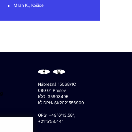
Milan K., Košice
Nábrežná 15068/1C
080 01 Prešov
ng
IČO: 35803495
IČ DPH: SK2021556900
GPS: +49°6'13.58",
+21°5'58.44"