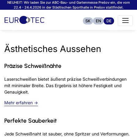
NEUHEIT: Wir laden Sie zur ABC-Bau- und Gartenmesse Prešov ein, die vom
22.4 - 24.4.2026 in der Städtischen Sporthalle in Prešov stattfindet.
SK
EN
DE
Ästhetisches Aussehen
Präzise Schweißnähte
Laserschweißen bietet äußerst präzise Schweißverbindungen
mit minimaler Breite. Das Ergebnis ist höhere Festigkeit und
Genauigkeit.
Mehr erfahren →
Perfekte Sauberkeit
Jede Schweißnaht ist sauber, ohne Spritzer und Verformungen.