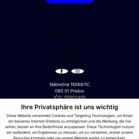
Kontaktieren Sie uns
Startseite
Angebot
Automatisierung
Download
Über uns
Kontakt
Nábrežná 15068/1C
080 01 Prešov
IČO: 35803495
Ihre Privatsphäre ist uns wichtig
IČ DPH: SK2021556900
Diese Website verwendet Cookies und Targeting Technologien, um Ihnen
ein besseres Internet-Erlebnis zu ermöglichen und die Werbung, die Sie
GPS: +49°6'13.58", +21°5'58.44"
sehen, besser an Ihre Bedürfnisse anzupassen. Diese Technologien nutzen
wir außerdem, um Ergebnisse zu messen, um zu verstehen, woher unsere
+421 (0)944 288 879
Besucher kommen oder um unsere Website weiter zu entwickeln.