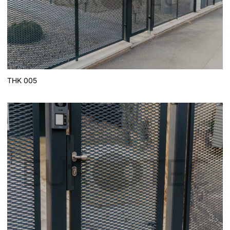
THK 005