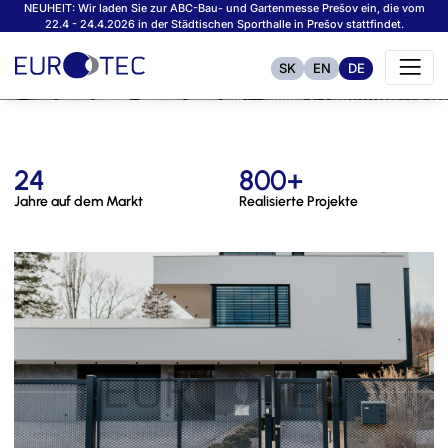
NEUHEIT: Wir laden Sie zur ABC-Bau- und Gartenmesse Prešov ein, die vom
22.4 - 24.4.2026 in der Städtischen Sporthalle in Prešov stattfindet.
SK
EN
DE
24
800+
Jahre auf dem Markt
Realisierte Projekte