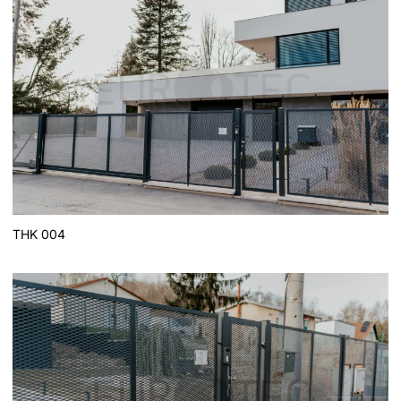
THK 004