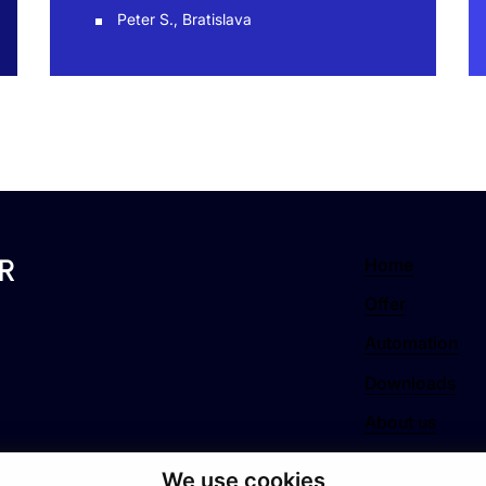
Peter S., Bratislava
R
Home
Offer
Automation
Downloads
About us
Contact
We use cookies