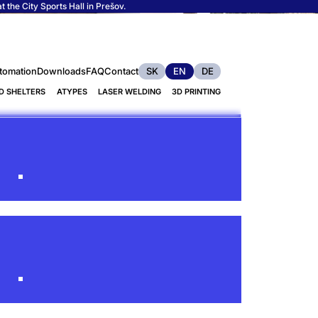
 the City Sports Hall in Prešov.
tomation
Downloads
FAQ
Contact
SK
EN
DE
D SHELTERS
ATYPES
LASER WELDING
3D PRINTING