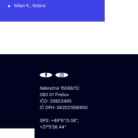
Milan K., Košice
Nábrežná 15068/1C
080 01 Prešov
IČO: 35803495
IČ DPH: SK2021556900
GPS: +49°6'13.58",
+21°5'58.44"