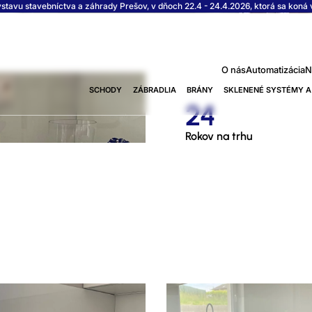
vu stavebníctva a záhrady Prešov, v dňoch 22.4 - 24.4.2026, ktorá sa koná v
O nás
Automatizácia
N
INKY
SCHODY
ZÁBRADLIA
BRÁNY
SKLENENÉ SYSTÉMY A
24
Rokov na trhu