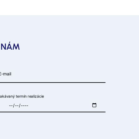
E NÁM
-mail
akávaný termín realizácie