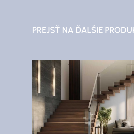
PREJSŤ NA ĎALŠIE PRODU