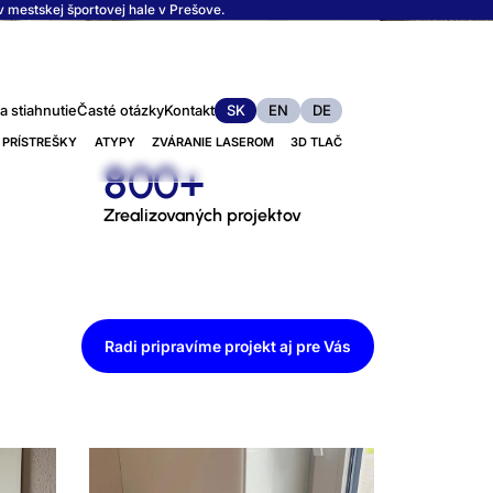
 mestskej športovej hale v Prešove.
a stiahnutie
Časté otázky
Kontakt
SK
EN
DE
 PRÍSTREŠKY
ATYPY
ZVÁRANIE LASEROM
3D TLAČ
800+
Zrealizovaných projektov
Radi pripravíme projekt aj pre Vás