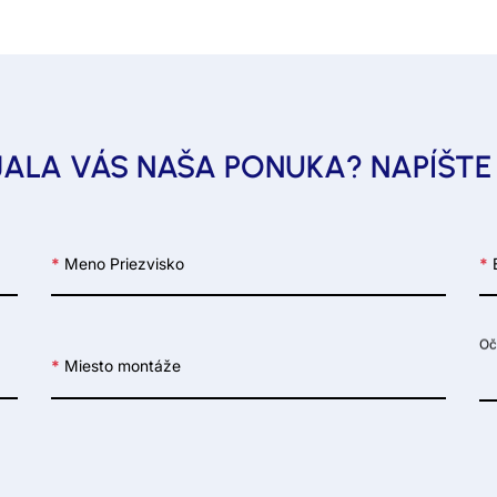
ALA VÁS NAŠA PONUKA? NAPÍŠT
*
Meno Priezvisko
*
E
Oč
*
Miesto montáže