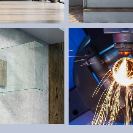
ZÁBRADLIA
Bezpečnosť a dizajn v jednom
ér.
PY