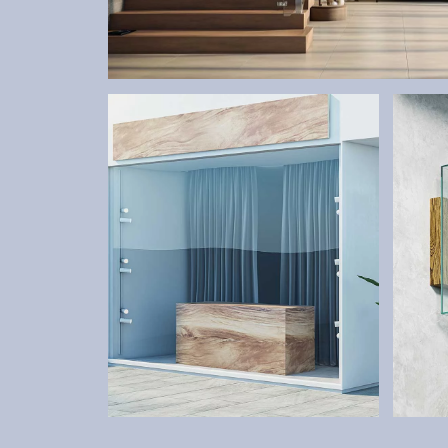
SCHODY
Elegantné a funkčné riešenia pre interiér aj exteri
SKLENENÉ SYSTÉMY,
ATY