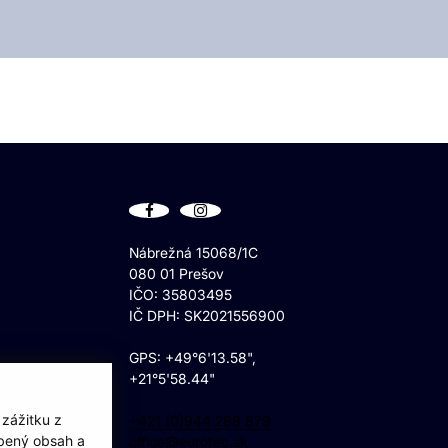
.
Nábrežná 15068/1C
080 01 Prešov
IČO: 35803495
IČ DPH: SK2021556900
GPS: +49°6'13.58",
+21°5'58.44"
 zážitku z
+421 (0)944 288 879
obený obsah a
office@eurotec.sk