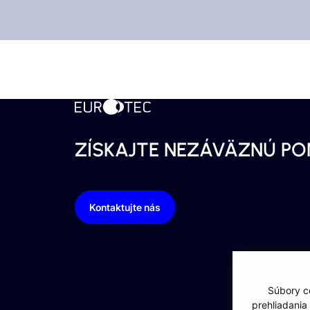
PRÍSTREŠKY
Indiv
Moderné kombinácie kovu a skla.
ZÍSKAJTE NEZÁVÄZNÚ P
Kontaktujte nás
Súbory co
prehliadania