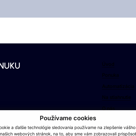
ZVÁRANIE LASEROM
iduálne riešenia pre Vás.
Odolné a detailné spracovanie
ONUKU
Úvod
Ponuka
Automatizácia
Na stiahnutie
O nás
Používame cookies
Kontakt
okie a ďalšie technológie sledovania používame na zlepšenie vášho
 našich webových stránok, na to, aby sme vám zobrazovali prispôs