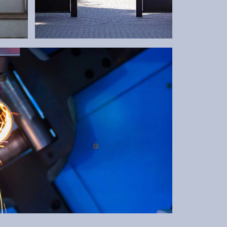
BRÁNY
.
Robustné a na mieru – podľa
Vašich potrieb.