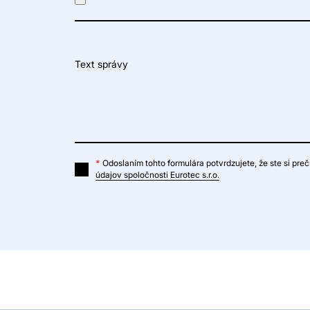
Text správy
*
Odoslaním tohto formulára potvrdzujete, že ste si prečí
údajov spoločnosti Eurotec s.r.o.