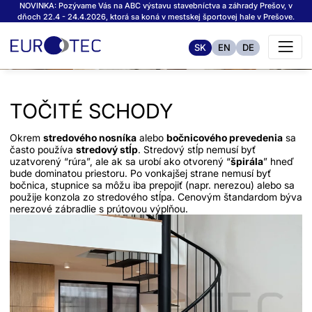
NOVINKA: Pozývame Vás na ABC výstavu stavebníctva a záhrady Prešov, v
dňoch 22.4 - 24.4.2026, ktorá sa koná v mestskej športovej hale v Prešove.
SK
EN
DE
TOČITÉ SCHODY
Okrem
stredového nosníka
alebo
bočnicového prevedenia
sa
často používa
stredový stĺp
. Stredový stĺp nemusí byť
uzatvorený “rúra”, ale ak sa urobí ako otvorený “
špirála
” hneď
bude dominatou priestoru. Po vonkajšej strane nemusí byť
bočnica, stupnice sa môžu iba prepojiť (napr. nerezou) alebo sa
použije konzola zo stredového stĺpa. Cenovým štandardom býva
nerezové zábradlie s prútovou výplňou.