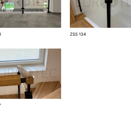
3
ZSS 134
7