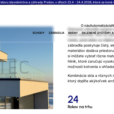
vu stavebníctva a záhrady Prešov, v dňoch 22.4 - 24.4.2026, ktorá sa koná v
O nás
Automatizácia
N
STĹPIKOVÉ
Sklenené zábradlia spojené s
SCHODY
ZÁBRADLIA
BRÁNY
SKLENENÉ SYSTÉMY A
rôzne materiály. Sklo sa up
medzi, pred alebo za stĺpik
zábradlia poskytuje čistý, 
materiálov dodáva priestor
si môžete vybrať rôzne mate
hliník, ktoré zaručujú vyso
možnosti kotvenia s ohľado
Kombinácia skla a rôznych 
ktorý dopĺňa akýkoľvek arch
24
Rokov na trhu