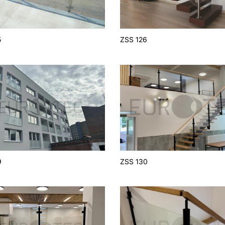
5
ZSS 126
9
ZSS 130