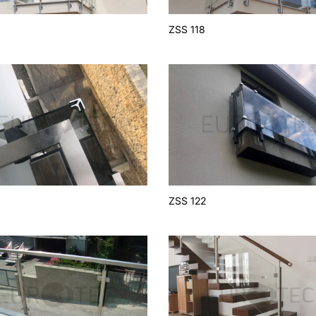
7
ZSS 118
1
ZSS 122