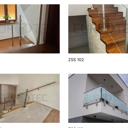
1
ZSS 102