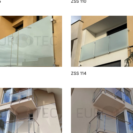
5
ZSS 110
3
ZSS 114