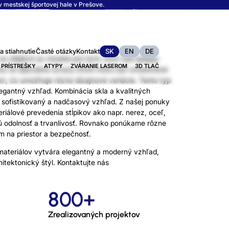
 mestskej športovej hale v Prešove.
a stiahnutie
Časté otázky
Kontakt
SK
EN
DE
o stĺpikmi sú vhodné pre tých, ktorí radi spájajú
 PRÍSTREŠKY
ATYPY
ZVÁRANIE LASEROM
3D TLAČ
ína na špeciálne úchyty ktoré môžu byť umiestnené
om, čo umožňuje rôzne dizajnové variácie. Tento typ
elegantný vzhľad. Kombinácia skla a kvalitných
u sofistikovaný a nadčasový vzhľad. Z našej ponuky
riálové prevedenia stĺpikov ako napr. nerez, oceľ,
kú odolnosť a trvanlivosť. Rovnako ponúkame rôzne
m na priestor a bezpečnosť.
materiálov vytvára elegantný a moderný vzhľad,
itektonický štýl. Kontaktujte nás
800+
Zrealizovaných projektov