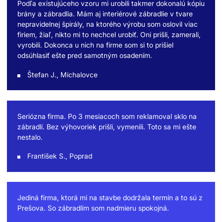
Podľa existujúceho vzoru mi urobili takmer dokonalú kópiu
brány a zábradlia. Mám aj interiérové zábradlie v tvare
nepravidelnej špirály, na ktorého výrobu som oslovil viac
firiem, žiaľ, nikto mi to nechcel urobiť. Oni prišli, zamerali,
vyrobili. Dokonca u nich na firme som si to prišiel
odsúhlasiť ešte pred samotným osadením.
Štefan J., Michalovce
Seriózna firma. Po 3 mesiacoch som reklamoval sklo na
zábradlí. Bez výhovoriek prišli, vymenili. Toto sa mi ešte
nestalo.
František S., Poprad
Jediná firma, ktorá mi na stavbe dodržala termín a to sú z
Prešova. So zábradlím som nadmieru spokojná.