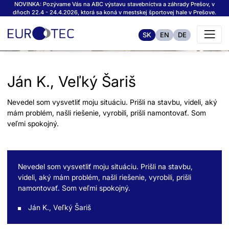
NOVINKA: Pozývame Vás na ABC výstavu stavebníctva a záhrady Prešov, v
dňoch 22.4 - 24.4.2026, ktorá sa koná v mestskej športovej hale v Prešove.
SK
EN
DE
Ján K., Veľký Šariš
Nevedel som vysvetliť moju situáciu. Prišli na stavbu, videli, aký
mám problém, našli riešenie, vyrobili, prišli namontovať. Som
veľmi spokojný.
Nevedel som vysvetliť moju situáciu. Prišli na stavbu,
videli, aký mám problém, našli riešenie, vyrobili, prišli
namontovať. Som veľmi spokojný.
Ján K., Veľký Šariš