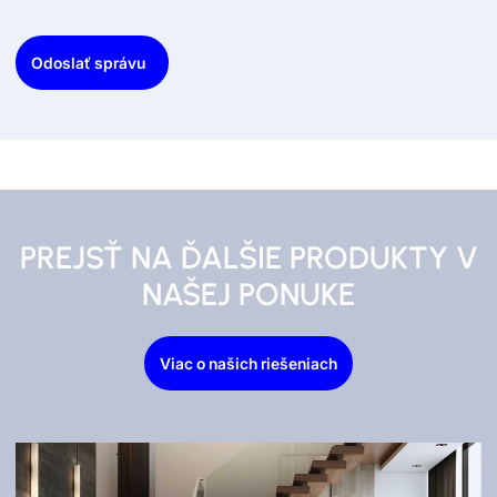
Odoslať správu
PREJSŤ NA ĎALŠIE PRODUKTY V
NAŠEJ PONUKE
Viac o našich riešeniach