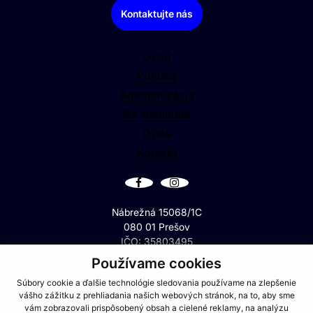
Kontaktujte nás
Úvod
Ponuka
Automatizácia
Na stiahnutie
O nás
Kontakt
Nábrežná 15068/1C
080 01 Prešov
IČO: 35803495
IČ DPH: SK2021556900
Používame cookies
Súbory cookie a ďalšie technológie sledovania používame na zlepšenie
GPS: +49°6'13.58", +21°5'58.44"
vášho zážitku z prehliadania našich webových stránok, na to, aby sme
vám zobrazovali prispôsobený obsah a cielené reklamy, na analýzu