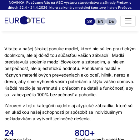
NOVINKA: Pozývame Vás na ABC výstavu stavebníctva a záhrady Prešov, v
dňoch 22.4 - 24.4.2026, ktorá sa koná v mestskej športovej hale v Prešove.
SK
EN
DE
MADLÁ A ATYPY
Vitajte v našej širokej ponuke madiel, ktoré nie sú len praktickým
doplnkom, ale aj dôležitou súčasťou vašich zábradlí . Madlá
predstavujú spojenie medzi človekom a zábradlím, a nielen
bezpečnosť, ale aj estetickú hodnotu. Ponúkamé madlá v
rôznych materiálových prevedeniach ako oceľ, hliník, nerez a
drevo, aby sme vyhoveli vašim potrebám a štýlu vášho domova.
Každé madlo je navrhnuté s ohľadom na detail a funkčnosť, aby
sa zabezpečila 100% bezpečnosť a pohodlie.
Zároveň v tejto kategórií nájdete aj atypické zábradlia, ktoré sú
len ukážkou našej schopnosti prispôsobiť sa individuálnym
požiadavkám a vytvoriť jedinečné riešenia.
24
800+
Rokov na trhu
Zrealizovaných projektov